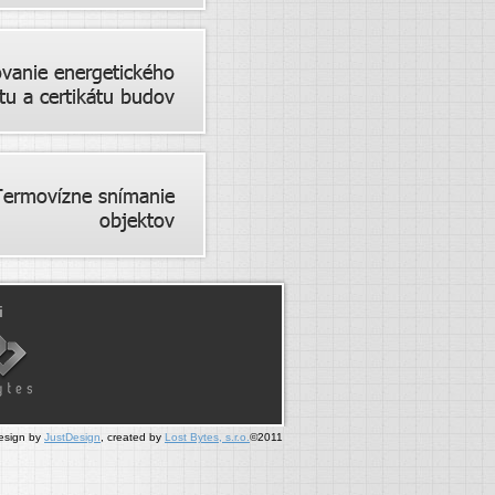
i
esign by
JustDesign
, created by
Lost Bytes, s.r.o.
©2011