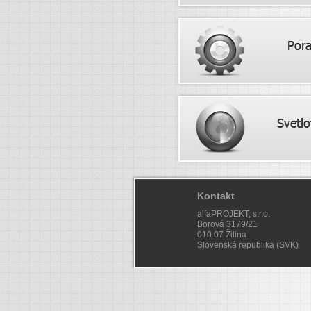
Kontakt
alfaPROJEKT, s.r.o.
Borová 3179/21
010 07 Žilina
Slovenská republika (SVK)