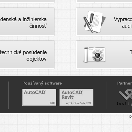
Používaný software
Partner
D